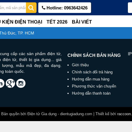
Hotline: 0963642426
 KIỆN ĐIỆN THOẠI
TẾT 2026
BÀI VIẾT
 Thủ Đức, TP. HCM
IP
cung cấp các sản phẩm điện tử,
CHÍNH SÁCH BÁN HÀNG
 điện tử, thiết bị gia dụng... giá
Giới thiệu
ất lượng, mẫu mã đẹp, đa dạng.
ng toàn quốc.
Chính sách đổi trả hàng
Hướng dẫn mua hàng
Phương thức vận chuyển
Hướng dẫn thanh toán
Bản quyền bởi Điện tử Gia dụng - dientugiadung.com | Thiết kế bởi
raccoon