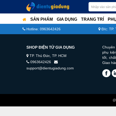
SẢN PHẨM
GIA DỤNG
TRANG TRÍ
PHỤ
Hotline: 0963642426
Đ/c: TP.
SHOP ĐIỆN TỬ GIA DỤNG
Chuyên 
phụ kiện
TP. Thủ Đức, TP. HCM
tốt, ch
0963642426
Giao hà
support@dientugiadung.com
@ 