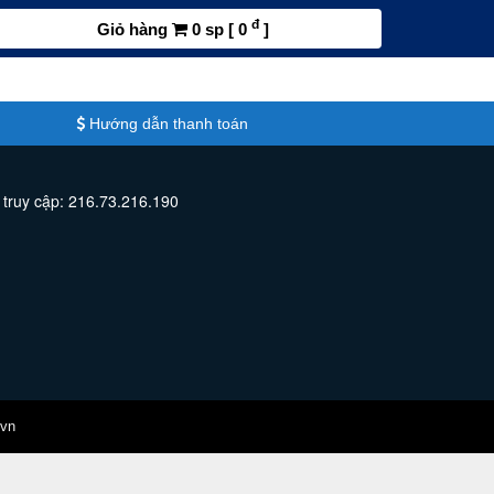
đ
Giỏ hàng
0 sp [ 0
]
Hướng dẫn thanh toán
 truy cập: 216.73.216.190
.vn