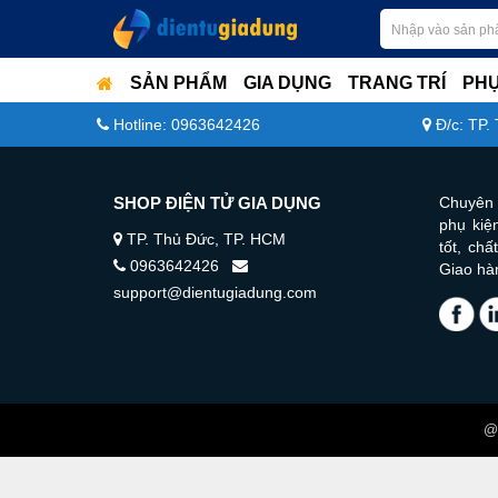
SẢN PHẨM
GIA DỤNG
TRANG TRÍ
PHỤ
Hotline: 0963642426
Đ/c: TP.
SHOP ĐIỆN TỬ GIA DỤNG
Chuyên 
phụ kiện
TP. Thủ Đức, TP. HCM
tốt, ch
0963642426
Giao hà
support@dientugiadung.com
@ 