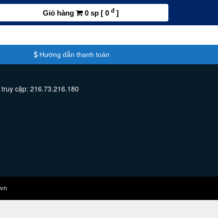
đ
Giỏ hàng
0 sp [ 0
]
Hướng dẫn thanh toán
 truy cập: 216.73.216.180
.vn