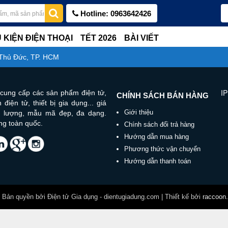
Hotline: 0963642426
 KIỆN ĐIỆN THOẠI
TẾT 2026
BÀI VIẾT
 Thủ Đức, TP. HCM
IP
cung cấp các sản phẩm điện tử,
CHÍNH SÁCH BÁN HÀNG
 điện tử, thiết bị gia dụng... giá
Giới thiệu
ất lượng, mẫu mã đẹp, đa dạng.
ng toàn quốc.
Chính sách đổi trả hàng
Hướng dẫn mua hàng
Phương thức vận chuyển
Hướng dẫn thanh toán
Bản quyền bởi Điện tử Gia dụng - dientugiadung.com | Thiết kế bởi
raccoon