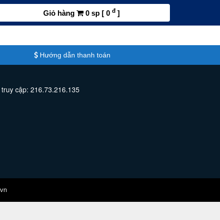
đ
Giỏ hàng
0 sp [ 0
]
Hướng dẫn thanh toán
 truy cập: 216.73.216.135
.vn