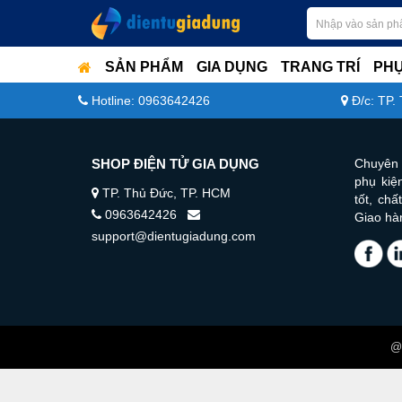
SẢN PHẨM
GIA DỤNG
TRANG TRÍ
PHỤ
Hotline: 0963642426
Đ/c: TP.
SHOP ĐIỆN TỬ GIA DỤNG
Chuyên 
phụ kiện
TP. Thủ Đức, TP. HCM
tốt, ch
0963642426
Giao hà
support@dientugiadung.com
@ 