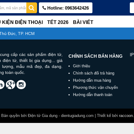
Hotline: 0963642426
 KIỆN ĐIỆN THOẠI
TẾT 2026
BÀI VIẾT
 Thủ Đức, TP. HCM
IP
cung cấp các sản phẩm điện tử,
CHÍNH SÁCH BÁN HÀNG
 điện tử, thiết bị gia dụng... giá
Giới thiệu
ất lượng, mẫu mã đẹp, đa dạng.
ng toàn quốc.
Chính sách đổi trả hàng
Hướng dẫn mua hàng
Phương thức vận chuyển
Hướng dẫn thanh toán
Bản quyền bởi Điện tử Gia dụng - dientugiadung.com | Thiết kế bởi
raccoon