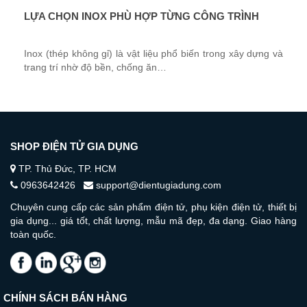
LỰA CHỌN INOX PHÙ HỢP TỪNG CÔNG TRÌNH
Inox (thép không gỉ) là vật liệu phổ biến trong xây dựng và
trang trí nhờ độ bền, chống ăn…
SHOP ĐIỆN TỬ GIA DỤNG
TP. Thủ Đức, TP. HCM
0963642426
support@dientugiadung.com
Chuyên cung cấp các sản phẩm điện tử, phụ kiện điện tử, thiết bị
gia dụng... giá tốt, chất lượng, mẫu mã đẹp, đa dạng. Giao hàng
toàn quốc.
CHÍNH SÁCH BÁN HÀNG