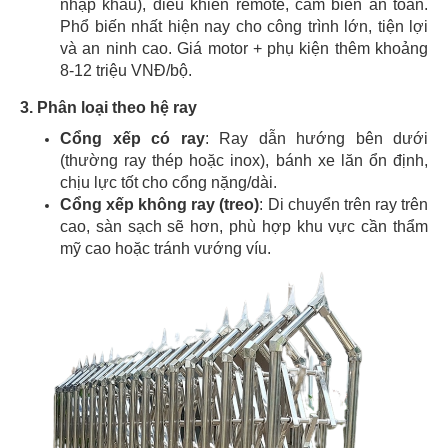
nhập khẩu), điều khiển remote, cảm biến an toàn.
Phổ biến nhất hiện nay cho công trình lớn, tiện lợi
và an ninh cao. Giá motor + phụ kiện thêm khoảng
8-12 triệu VNĐ/bộ.
3. Phân loại theo hệ ray
Cổng xếp có ray
: Ray dẫn hướng bên dưới
(thường ray thép hoặc inox), bánh xe lăn ổn định,
chịu lực tốt cho cổng nặng/dài.
Cổng xếp không ray (treo)
: Di chuyển trên ray trên
cao, sàn sạch sẽ hơn, phù hợp khu vực cần thẩm
mỹ cao hoặc tránh vướng víu.