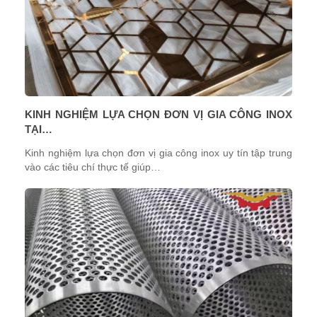
Lưu ý khi chọn mua
Môi trường
: Ven biển hoặc ẩm → ưu tiên inox 304.
Kích thước
: Chiều cao thường 1.6-2m, chiều dài
tùy nhu cầu (tính theo mét).
Bảo hành
: Thường 1-3 năm cho thân cổng, motor
riêng.
KINH NGHIỆM LỰA CHỌN ĐƠN VỊ GIA CÔNG INOX
Nên mua từ đơn vị uy tín để tránh inox giả hoặc
TẠI…
mỏng.
Kinh nghiệm lựa chọn đơn vị gia công inox uy tín tập trung
vào các tiêu chí thực tế giúp…