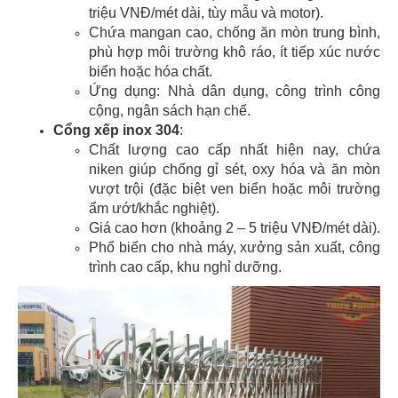
triệu VNĐ/mét dài, tùy mẫu và motor).
Chứa mangan cao, chống ăn mòn trung bình,
phù hợp môi trường khô ráo, ít tiếp xúc nước
biển hoặc hóa chất.
Ứng dụng: Nhà dân dụng, công trình công
cộng, ngân sách hạn chế.
Cổng xếp inox 304
:
Chất lượng cao cấp nhất hiện nay, chứa
niken giúp chống gỉ sét, oxy hóa và ăn mòn
vượt trội (đặc biệt ven biển hoặc môi trường
ẩm ướt/khắc nghiệt).
Giá cao hơn (khoảng 2 – 5 triệu VNĐ/mét dài).
Phổ biến cho nhà máy, xưởng sản xuất, công
trình cao cấp, khu nghỉ dưỡng.