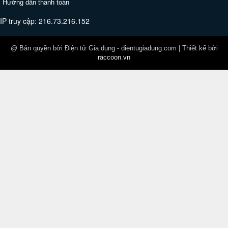
Hướng dẫn thanh toán
IP truy cập: 216.73.216.152
@ Bản quyền bởi Điện tử Gia dụng - dientugiadung.com | Thiết kế bởi
raccoon.vn