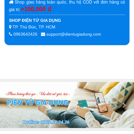
Shop giao hàng toàn quốc, thu hộ COD với đơn hàng có
>150,000 đ
giá trị
SHOP ĐIỆN TỬ GIA DỤNG
TP. Thủ Đức, TP. HCM
0963642426
support@dientugiadung.com