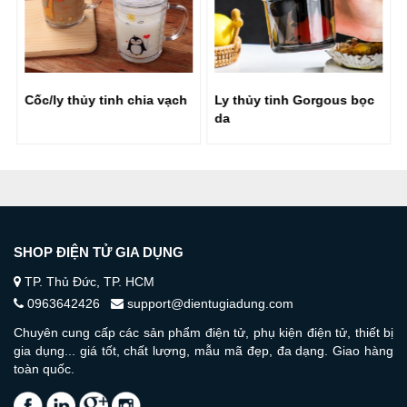
Bình đựng nước thủy tinh có nhiều màu, chúng tôi
giao màu ngẫu nhiên. Mua ngay sản phẩm
Bình thủy
tinh Hello Master 1000ml
giá tốt tại shop Điện tử Gia
Cốc/ly thủy tinh chia vạch
Ly thủy tinh Gorgous bọc
dụng bạn nhé!
da
SHOP ĐIỆN TỬ GIA DỤNG
TP. Thủ Đức, TP. HCM
0963642426
support@dientugiadung.com
Chuyên cung cấp các sản phẩm điện tử, phụ kiện điện tử, thiết bị
gia dụng... giá tốt, chất lượng, mẫu mã đẹp, đa dạng. Giao hàng
toàn quốc.