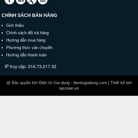
Sản phẩm
Dây trang trí Thần Tài
có chất liệu vải, hoa
CHÍNH SÁCH BÁN HÀNG
giả, giấy và thép cứng. Sản phẩm đẹp, chất lượng và
trang trí tạo không khí ấm áp ngày xuân.
Giới thiệu
Chính sách đổi trả hàng
Hướng dẫn mua hàng
Phương thức vận chuyển
Hướng dẫn thanh toán
IP truy cập: 216.73.217.32
@ Bản quyền bởi Điện tử Gia dụng - dientugiadung.com | Thiết kế bởi
raccoon.vn