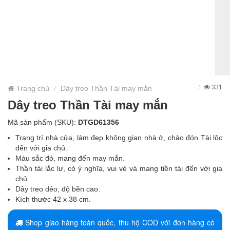
331
Trang chủ
Dây treo Thần Tài may mắn
Dây treo Thần Tài may mắn
Mã sản phẩm (SKU):
DTGD61356
Trang trí nhà cửa, làm đẹp không gian nhà ở, chào đón Tài lộc
đến với gia chủ.
Màu sắc đỏ, mang đến may mắn.
Thần tài lắc lư, có ý nghĩa, vui vẻ và mang tiền tài đến với gia
chủ.
Dây treo dẻo, độ bền cao.
Kích thước 42 x 38 cm.
Chất liệu: vải, hoa giả, giấy và thép cứng
Giao màu ngẫu nhiên.
Shop giao hàng toàn quốc, thu hộ COD với đơn hàng có