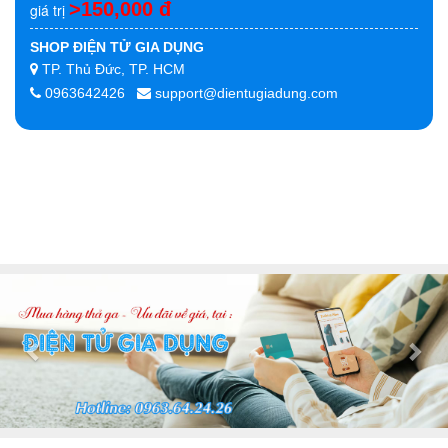
>150,000 đ
giá trị
SHOP ĐIỆN TỬ GIA DỤNG
TP. Thủ Đức, TP. HCM
0963642426
support@dientugiadung.com