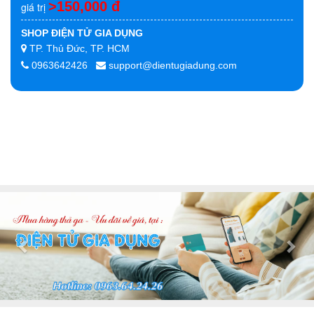
>150,000 đ
giá trị
SHOP ĐIỆN TỬ GIA DỤNG
TP. Thủ Đức, TP. HCM
0963642426
support@dientugiadung.com