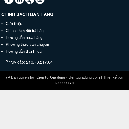
CHÍNH SÁCH BÁN HÀNG
Giới thiệu
Chính sách đổi trả hàng
Mua ngay sản phẩm
nến sáp thơm / đèn cầy sáp
thơm
, giá tốt tại shop Điện tử Gia dụng, bạn nhé!
Hướng dẫn mua hàng
Phương thức vận chuyển
Hướng dẫn thanh toán
IP truy cập: 216.73.217.64
@ Bản quyền bởi Điện tử Gia dụng - dientugiadung.com | Thiết kế bởi
raccoon.vn