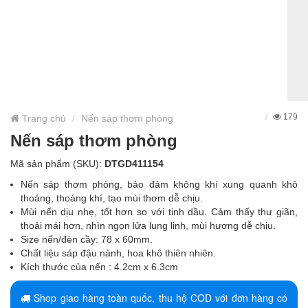
179
Trang chủ
Nến sáp thơm phòng
Nến sáp thơm phòng
Mã sản phẩm (SKU):
DTGD411154
Nến sáp thơm phòng, bảo đảm không khí xung quanh khô
thoáng, thoáng khí, tạo mùi thơm dễ chịu.
Mùi nến dịu nhẹ, tốt hơn so với tinh dầu. Cảm thấy thư giãn,
thoải mái hơn, nhìn ngọn lửa lung linh, mùi hương dễ chịu.
Size nến/đèn cầy: 78 x 60mm.
Chất liệu sáp đậu nành, hoa khô thiên nhiên.
Kích thước của nến : 4.2cm x 6.3cm
Màu sắc: hiện có nhiều màu, giao ngẫu nhiên.
Shop giao hàng toàn quốc, thu hộ COD với đơn hàng có