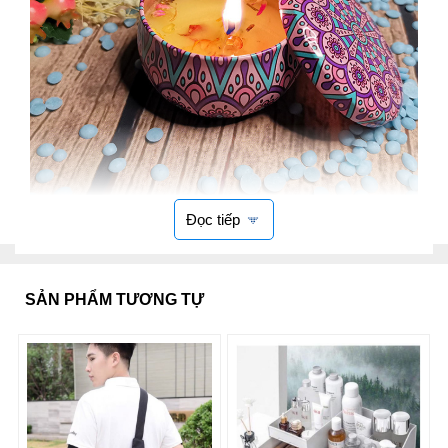
Đọc tiếp
Kích thước nhỏ: 4.2x6.3cm, chất liệu
nến
là sáp đậu
nành, hoa khô thiên nhiên.
SẢN PHẨM TƯƠNG TỰ