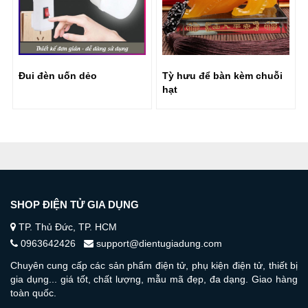
ẻo
Tỳ hưu để bàn kèm chuỗi
Đèn dầu LED cổ đi
hạt
SHOP ĐIỆN TỬ GIA DỤNG
TP. Thủ Đức, TP. HCM
0963642426
support@dientugiadung.com
Chuyên cung cấp các sản phẩm điện tử, phụ kiện điện tử, thiết bị
gia dụng... giá tốt, chất lượng, mẫu mã đẹp, đa dạng. Giao hàng
toàn quốc.