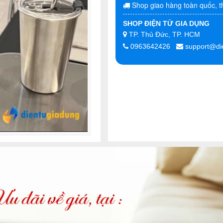
Shop giao hàng toàn quốc, t
SHOP ĐIỆN TỬ GIA DỤNG
TP. Thủ Đức, TP. HCM
0963642426
support@di