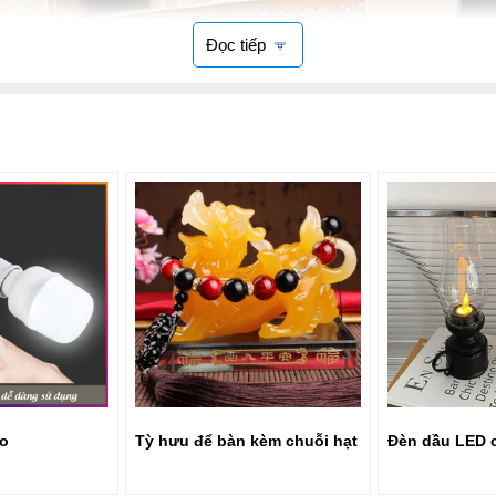
Đọc tiếp
Tỳ hưu để bàn kèm chuỗi hạt
Đèn dầu LED cổ điển