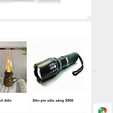
>>
Đèn pin siêu sáng X900
Dụng cụ đựng bàn chải
kem đánh răng hoạt hì