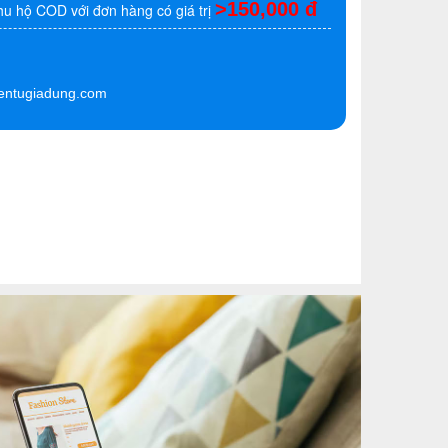
>150,000 đ
hu hộ COD với đơn hàng có giá trị
entugiadung.com