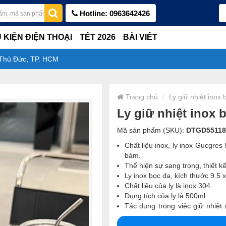
Hotline: 0963642426
 KIỆN ĐIỆN THOẠI
TẾT 2026
BÀI VIẾT
 Thủ Đức, TP. HCM
Trang chủ
Ly giữ nhiệt inox
Ly giữ nhiệt inox 
Mã sản phẩm (SKU):
DTGD55118
Chất liệu inox, ly inox Gucgre
bám.
Thể hiện sự sang trọng, thiết k
Ly inox bọc da, kích thước 9.5 
Chất liệu của ly là inox 304.
Dung tích của ly là 500ml.
Tác dụng trong việc giữ nhiệt
nóng và cả nước lạnh...