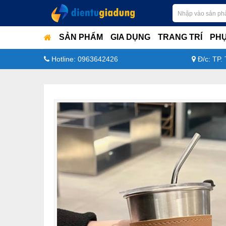
SẢN PHẨM
GIA DỤNG
TRANG TRÍ
PHỤ
Hotline: 0963642426
Đ/c: TP.