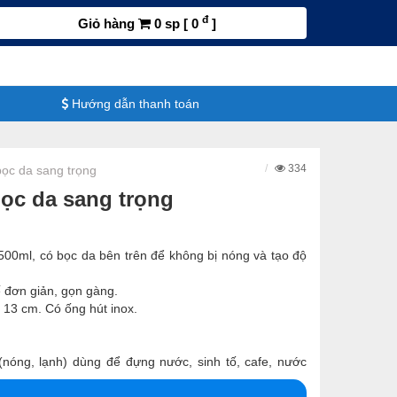
đ
Giỏ hàng
0 sp [ 0
]
Hướng dẫn thanh toán
334
 bọc da sang trọng
bọc da sang trọng
s 500ml, có bọc da bên trên để không bị nóng và tạo độ
ế đơn giản, gọn gàng.
x 13 cm. Có ống hút inox.
 (nóng, lạnh) dùng để đựng nước, sinh tố, cafe, nước