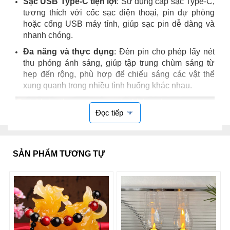
Sạc USB Type-C tiện lợi
: Sử dụng cáp sạc Type-C,
tương thích với cốc sạc điện thoại, pin dự phòng
hoặc cổng USB máy tính, giúp sạc pin dễ dàng và
nhanh chóng.
Đa năng và thực dụng
: Đèn pin cho phép lấy nét
thu phóng ánh sáng, giúp tập trung chùm sáng từ
hẹp đến rộng, phù hợp để chiếu sáng các vật thể
xung quanh trong nhiều tình huống khác nhau.
Đọc tiếp
SẢN PHẨM TƯƠNG TỰ