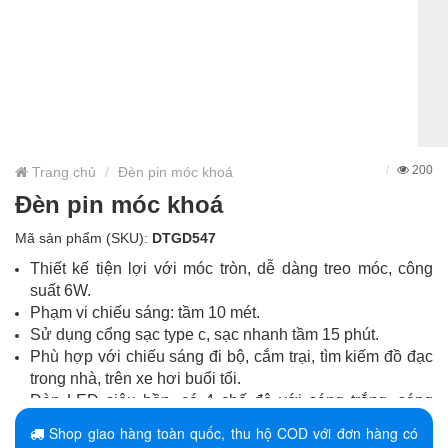
200
Trang chủ
Đèn pin móc khoá
Đèn pin móc khoá
Mã sản phẩm (SKU):
DTGD547
Thiết kế tiện lợi với móc tròn, dễ dàng treo móc, công
suất 6W.
Phạm vi chiếu sáng: tầm 10 mét.
Sử dụng cổng sạc type c, sạc nhanh tầm 15 phút.
Phù hợp với chiếu sáng đi bộ, cắm trại, tìm kiếm đồ đạc
trong nhà, trên xe hơi buổi tối.
Đèn LED siêu bền, có 4 chế độ với sáng trắng, sáng
trắng đỏ, sáng đỏ, sáng đỏ nhấp nháy.
Shop giao hàng toàn quốc, thu hộ COD với đơn hàng có
Pin 650mah.