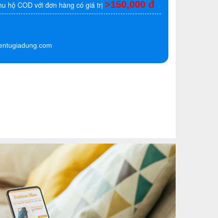
>150,000 đ
hu hộ COD với đơn hàng có giá trị
entugiadung.com