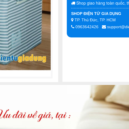
Shop giao hàng toàn quốc, t
SHOP ĐIỆN TỬ GIA DỤNG
TP. Thủ Đức, TP. HCM
0963642426
support@di