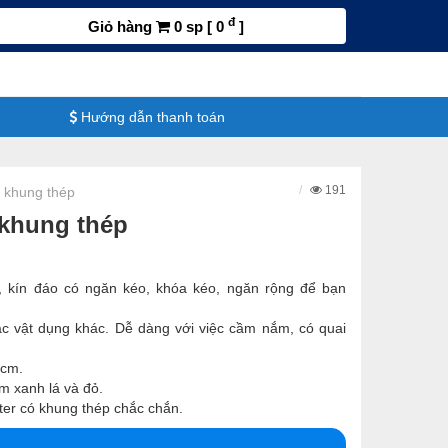
đ
Giỏ hàng
0 sp [ 0
]
Hướng dẫn thanh toán
191
 khung thép
 khung thép
, kín đáo có ngăn kéo, khóa kéo, ngăn rộng để bạn
c vật dụng khác. Dễ dàng với việc cầm nắm, có quai
3cm.
m xanh lá và đỏ.
ster có khung thép chắc chắn.