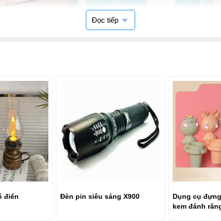
Đọc tiếp
lyester. Có quai để cầm nắm, di chuyển và nhấc đi dễ dàng.
ổ điển
Đèn pin siêu sáng X900
Dụng cụ đựng
kem đánh răng