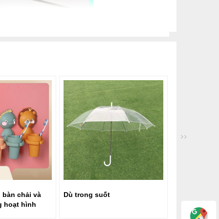
>>
 bàn chải và
Dù trong suốt
Đèn LED tròn
 hoạt hình