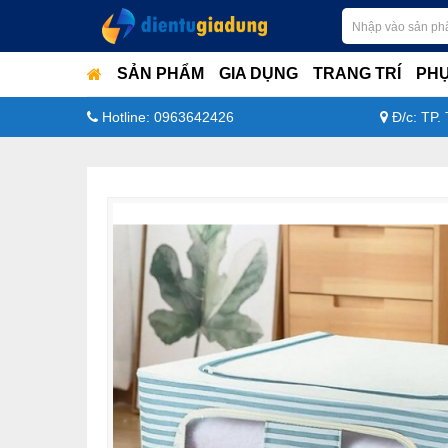
SẢN PHẨM
GIA DỤNG
TRANG TRÍ
PHỤ
Hotline: 0963642426
Đ/c: TP.