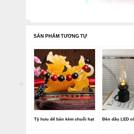
SẢN PHẨM TƯƠNG TỰ
Túi chắc chắn, có khung thép, chất liệu vải po
<<
Tỳ hưu để bàn kèm chuỗi hạt
Đèn dầu LED c