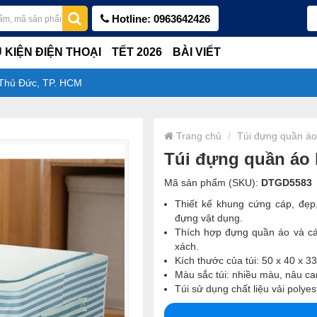
Hotline: 0963642426
 KIỆN ĐIỆN THOẠI
TẾT 2026
BÀI VIẾT
 Thủ Đức, TP. HCM
Trang chủ
Túi đựng quần áo
Túi đựng quần áo
Mã sản phẩm (SKU):
DTGD5583
Thiết kế khung cứng cáp, đẹp
đựng vật dụng.
Thích hợp đựng quần áo và cá
xách.
Kích thước của túi: 50 x 40 x 3
Màu sắc túi: nhiều màu, nâu ca
Túi sử dụng chất liệu vải polye